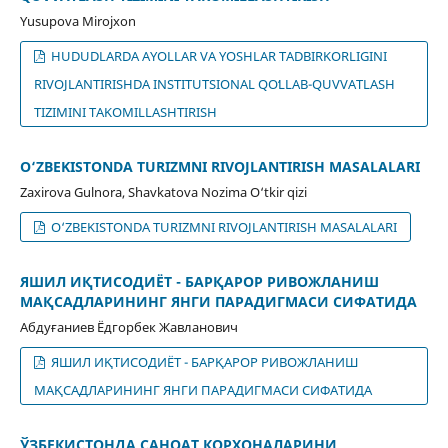
Yusupova Mirojxon
HUDUDLARDA AYOLLAR VA YOSHLAR TADBIRKORLIGINI
RIVOJLANTIRISHDA INSTITUTSIONAL QOʻLLAB-QUVVATLASH
TIZIMINI TAKOMILLASHTIRISH
O‘ZBEKISTONDA TURIZMNI RIVOJLANTIRISH MАSALALARI
Zaxirova Gulnora, Shavkatova Nozima O‘tkir qizi
O‘ZBEKISTONDA TURIZMNI RIVOJLANTIRISH MАSALALARI
ЯШИЛ ИҚТИСОДИЁТ - БАРҚАРОР РИВОЖЛАНИШ
МАҚСАДЛАРИНИНГ ЯНГИ ПАРАДИГМАСИ СИФАТИДА
Абдуғаниев Ёдгорбек Жавланович
ЯШИЛ ИҚТИСОДИЁТ - БАРҚАРОР РИВОЖЛАНИШ
МАҚСАДЛАРИНИНГ ЯНГИ ПАРАДИГМАСИ СИФАТИДА
ЎЗБЕКИСТОНДА САНОАТ КОРХОНАЛАРИНИ