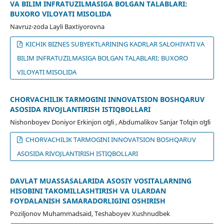
VA BILIM INFRATUZILMASIGA BOʻLGAN TALABLARI:
BUXORO VILOYATI MISOLIDA
Navruz-zoda Layli Baxtiyorovna
KICHIK BIZNES SUBYEKTLARINING KADRLAR SALOHIYATI VA
BILIM INFRATUZILMASIGA BOʻLGAN TALABLARI: BUXORO
VILOYATI MISOLIDA
CHORVACHILIK TARMOGʻINI INNOVATSION BOSHQARUV
ASOSIDA RIVOJLANTIRISH ISTIQBOLLARI
Nishonboyev Doniyor Erkinjon oʻgʻli , Abdumalikov Sanjar Toʻlqin oʻgʻli
CHORVACHILIK TARMOGʻINI INNOVATSION BOSHQARUV
ASOSIDA RIVOJLANTIRISH ISTIQBOLLARI
DAVLAT MUASSASALARIDA ASOSIY VOSITALARNING
HISOBINI TAKOMILLASHTIRISH VA ULARDAN
FOYDALANISH SAMARADORLIGINI OSHIRISH
Poziljonov Muhammadsaid, Teshaboyev Xushnudbek