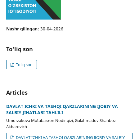
Nashr qilingan:
30-04-2026
To'liq son
Toliq son
Articles
DАVLАT ICHKI VА TАSHQI QАRZLАRINING IJОBIY VА
SАLBIY JIHАTLАRI TАHLILI
Umurzаkоvа Mоʻtаbаrxоn Nоdir qizi, Gulаhmаdоv Shаhbоz
Аkbаrоvich
DАVLАT ICHKI VА TАSHQI QАRZLАRINING IJОBIY VА SАLBIY