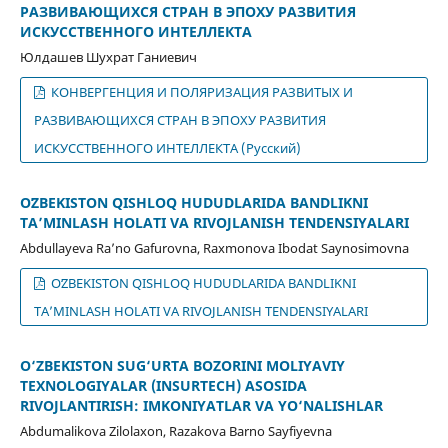
РАЗВИВАЮЩИХСЯ СТРАН В ЭПОХУ РАЗВИТИЯ
ИСКУССТВЕННОГО ИНТЕЛЛЕКТА
Юлдашев Шухрат Ганиевич
КОНВЕРГЕНЦИЯ И ПОЛЯРИЗАЦИЯ РАЗВИТЫХ И
РАЗВИВАЮЩИХСЯ СТРАН В ЭПОХУ РАЗВИТИЯ
ИСКУССТВЕННОГО ИНТЕЛЛЕКТА (Русский)
OʻZBEKISTON QISHLOQ HUDUDLARIDA BANDLIKNI
TAʼMINLASH HOLATI VA RIVOJLANISH TENDENSIYALARI
Abdullayeva Raʼno Gafurovna, Raxmonova Ibodat Saynosimovna
OʻZBEKISTON QISHLOQ HUDUDLARIDA BANDLIKNI
TAʼMINLASH HOLATI VA RIVOJLANISH TENDENSIYALARI
O‘ZBEKISTON SUG‘URTA BOZORINI MOLIYAVIY
TEXNOLOGIYALAR (INSURTECH) ASOSIDA
RIVOJLANTIRISH: IMKONIYATLAR VA YO‘NALISHLAR
Abdumalikova Zilolaxon, Razakova Barno Sayfiyevna