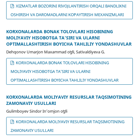
XIZMATLAR BOZORINI RIVOJLANTIRISH ORQALI BANDLIKNI
OSHIRISH VA DAROMADLARNI KOʻPAYTIRISH MEXANIZMLARI
KORXONALARDA BOʻNAK TOʻLOVLARI HISOBINING
MOLIYAVIY HISOBOTGA TAʼSIRI VA ULARNI
OPTIMALLASHTIRISH BOʻYICHA TAHLILIY YONDASHUVLAR
Dehqonov Umarjon Maxammad oʻgʻli, Sativaldiyeva G.
KORXONALARDA BOʻNAK TOʻLOVLARI HISOBINING
MOLIYAVIY HISOBOTGA TAʼSIRI VA ULARNI
OPTIMALLASHTIRISH BOʻYICHA TAHLILIY YONDASHUVLAR
KORXONALARDA MOLIYAVIY RESURSLAR TAQSIMOTINING
ZAMONAVIY USULLARI
Gulimboyev Sindor Inʼomjon oʻgʻli
KORXONALARDA MOLIYAVIY RESURSLAR TAQSIMOTINING
ZAMONAVIY USULLARI